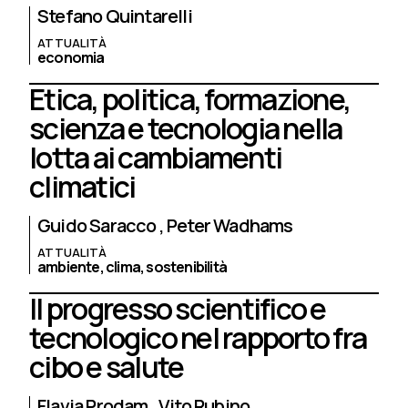
Stefano Quintarelli
ATTUALITÀ
economia
Etica, politica, formazione,
scienza e tecnologia nella
lotta ai cambiamenti
climatici
Guido Saracco
Peter Wadhams
ATTUALITÀ
ambiente,
clima,
sostenibilità
Il progresso scientifico e
tecnologico nel rapporto fra
cibo e salute
Flavia Prodam
Vito Rubino