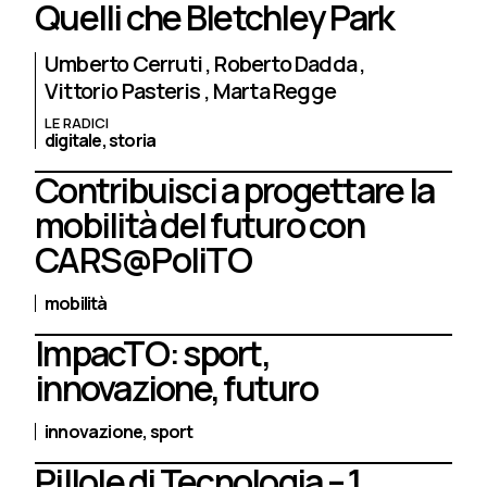
Quelli che Bletchley Park
Umberto Cerruti
Roberto Dadda
Vittorio Pasteris
Marta Regge
LE RADICI
digitale,
storia
Contribuisci a progettare la
mobilità del futuro con
CARS@PoliTO
mobilità
ImpacTO: sport,
innovazione, futuro
innovazione,
sport
Pillole di Tecnologia – 1