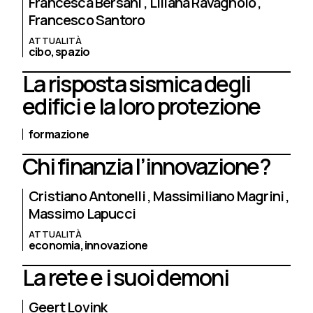
Francesca Bersani
Liliana Ravagnolo
Francesco Santoro
ATTUALITÀ
cibo,
spazio
La risposta sismica degli
edifici e la loro protezione
formazione
Chi finanzia l’innovazione?
Cristiano Antonelli
Massimiliano Magrini
Massimo Lapucci
ATTUALITÀ
economia,
innovazione
La rete e i suoi demoni
Geert Lovink