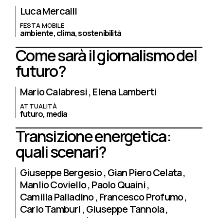
Luca Mercalli
FESTA MOBILE
ambiente,
clima,
sostenibilità
Come sarà il giornalismo del
futuro?
Mario Calabresi
Elena Lamberti
ATTUALITÀ
futuro,
media
Transizione energetica:
quali scenari?
Giuseppe Bergesio
Gian Piero Celata
Manlio Coviello
Paolo Quaini
Camilla Palladino
Francesco Profumo
Carlo Tamburi
Giuseppe Tannoia