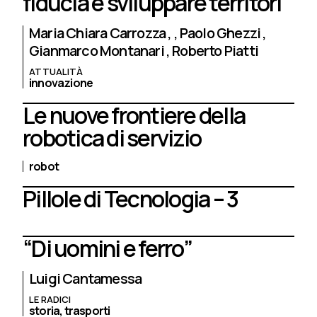
fiducia e sviluppare territori
Maria Chiara Carrozza
Paolo Ghezzi
Gianmarco Montanari
Roberto Piatti
ATTUALITÀ
innovazione
Le nuove frontiere della
robotica di servizio
robot
Pillole di Tecnologia – 3
“Di uomini e ferro”
Luigi Cantamessa
LE RADICI
storia,
trasporti