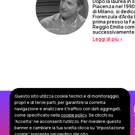
Dopo la laurea in 
Piacenza nel 1990,
di Milano, si dedic
Fiorenzula d’Arda f
prima presso la Fa
Reggio Emilia com
successivamente al
Leggi di più >
Questo sito utilizza cookie tecnici e di monitoraggio,
propri e di terze parti, per garantire la corretta
navigazione e analizzare il traffico con dati aggregati,
come specificato nella
cookie policy
. Se clicchi su
“Accetta” ne acconsenti l’utilizzo. Per rivedere questo
banner e cambiare la tua scelta clicca su “Impostazione
cookie”, presente nel piedino del sito.