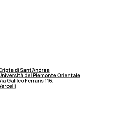
Cripta di Sant'Andrea
Università del Piemonte Orientale
Via Galileo Ferraris 116,
Vercelli