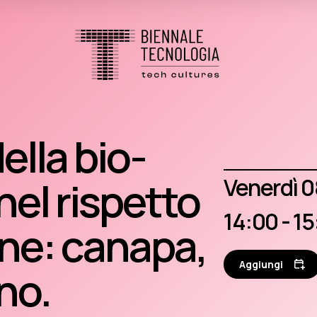
ella bio-
venerdì 
nel rispetto
14:00 - 1
one: canapa,
Aggiungi
ano.