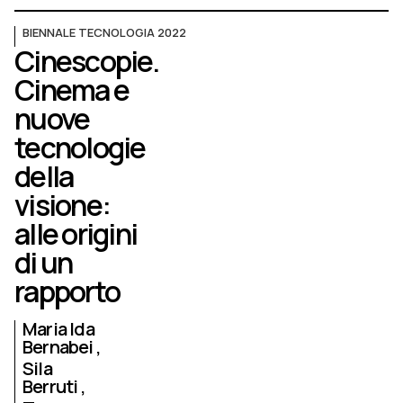
BIENNALE TECNOLOGIA 2022
Cinescopie.
Cinema e
nuove
tecnologie
della
visione:
alle origini
di un
rapporto
Maria Ida
Bernabei
Sila
Berruti