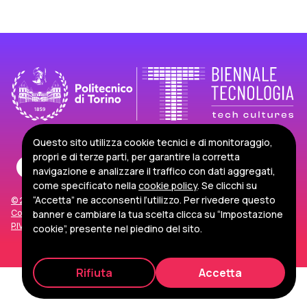
Questo sito utilizza cookie tecnici e di monitoraggio,
propri e di terze parti, per garantire la corretta
navigazione e analizzare il traffico con dati aggregati,
come specificato nella
cookie policy
. Se clicchi su
“Accetta” ne acconsenti l’utilizzo. Per rivedere questo
© 2026 Politecnico di Torino
Corso Duca degli Abruzzi, 24 - 10129 Torino, Italia
banner e cambiare la tua scelta clicca su “Impostazione
P.IVA/C.F. 00518460019
Privacy e Cookie Policy
Impostazioni Cookie
cookie”, presente nel piedino del sito.
Rifiuta
Accetta