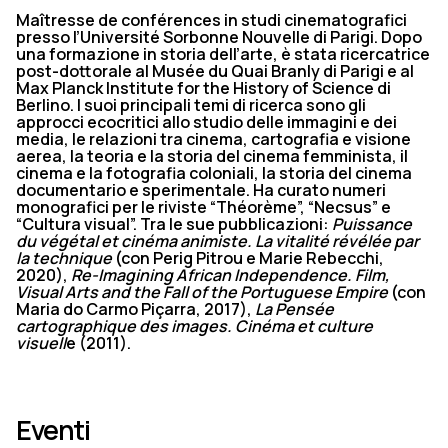
Maîtresse de conférences in studi cinematografici
presso l’Université Sorbonne Nouvelle di Parigi. Dopo
una formazione in storia dell’arte, è stata ricercatrice
post-dottorale al Musée du Quai Branly di Parigi e al
Max Planck Institute for the History of Science di
Berlino. I suoi principali temi di ricerca sono gli
approcci ecocritici allo studio delle immagini e dei
media, le relazioni tra cinema, cartografia e visione
aerea, la teoria e la storia del cinema femminista, il
cinema e la fotografia coloniali, la storia del cinema
documentario e sperimentale. Ha curato numeri
monografici per le riviste “Théorème”, “Necsus” e
“Cultura visual”. Tra le sue pubblicazioni:
Puissance
du végétal et cinéma animiste. La vitalité révélée par
la technique
(con Perig Pitrou e Marie Rebecchi,
2020),
Re-Imagining African Independence. Film,
Visual Arts and the Fall of the Portuguese Empire
(con
Maria do Carmo Piçarra, 2017),
La Pensée
cartographique des images. Cinéma et culture
visuell
e (2011).
Eventi