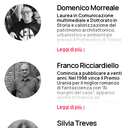
videomaker e montatore.
Domenico Morreale
Laurea in Comunicazione
multimediale e Dottorato in
Storia e valorizzazione del
patrimonio architettonico,
urbanistico e ambientale
presso il Politecnico di Torino.
Con Bitpop Transmedia opera
Leggi di più >
nell’ambito della formazione
e della produzione
audiovisiva e multimediale,
Franco Ricciardiello
realizzando progetti per
soggetti pubblici e privati. Da
Comincia a pubblicare a venti
settembre 2018 collabora
anni. Nel 1998 vince il Premio
come esperto della
Urania per il miglior romanzo
produzione audiovisiva e
di fantascienza con “Ai
multimediale con l’Istituto
margini del caos”, apparso
Nazionale di
anche in Francia da
Documentazione,
Flammarion. Ha insegnato per
Innovazione...
Leggi di più >
quasi vent’anni scrittura
creativa, e collaborato
all’enciclopedia “Scrivere”
Silvia Treves
(Rizzoli-Bompiani) con i
capitoli dedicati allo stile