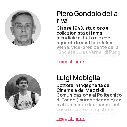
Scienze sociali, politiche e
cognitive. Si occupa di
Piero Gondolo della
narratologia, analisi dei testi
audiovisivi e semiotica del
riva
testo. Membro del Consiglio
direttivo e responsabile
Classe 1948, studioso e
dell'organizzazione didattica
collezionista di fama
del Master di primo livello in
mondiale di tutto ciò che
Comunicazione d’Impresa,
riguarda lo scrittore Jules
nel quale...
Verne. Vice-presidente della
"Société Jules Verne" di Parigi
e del "Centre International
Leggi di più >
Jules Verne" di
Amiens.Presidente d'onore
della "Sociedad Hispanica
Luigi Mobiglia
Jules Verne". Autore di
innumerevoli articoli e della
Dottore in Ingegneria del
prima bibliografia di Jules
Cinema e dei Mezzi di
Verne (1977-85). Studioso e
Comunicazione al Politecnico
collezionista altresì del
di Torino (laurea triennale) ed
futuro immaginario (ciò che
è attualmente laureando nel
ha preceduto la
corso di laurea magistrale.
fantascienza). Nel 1995 ha...
Negli ultimi quattro anni ha
Leggi di più >
ricoperto come lavoratore
indipendente i ruoli di