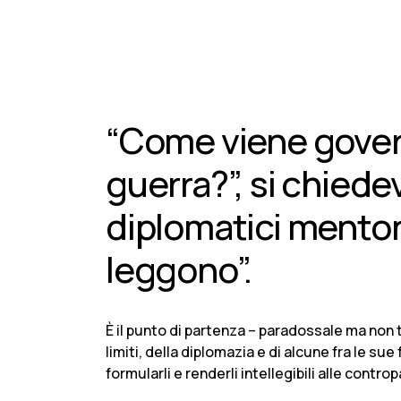
“Come viene govern
guerra?”, si chiedev
diplomatici mentono
leggono”.
È il punto di partenza – paradossale ma non 
limiti, della diplomazia e di alcune fra le su
formularli e renderli intellegibili alle cont