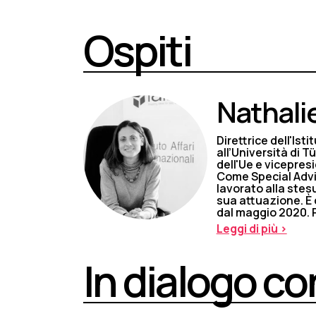
Ospiti
Nathali
Direttrice dell'Ist
all’Università di 
dell'Ue e vicepre
Come Special Advi
lavorato alla stes
sua attuazione. È 
dal maggio 2020. P
Leggi di più >
In dialogo co