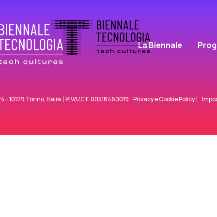
La Biennale
Pro
 - 10129 Torino, Italia
P.IVA/C.F. 00518460019
Privacy e Cookie Policy
Impos