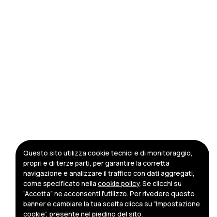
Questo sito utilizza cookie tecnici e di monitoraggio,
propri e di terze parti, per garantire la corretta
navigazione e analizzare il traffico con dati aggregati,
come specificato nella
cookie policy
. Se clicchi su
“Accetta” ne acconsenti l’utilizzo. Per rivedere questo
banner e cambiare la tua scelta clicca su “Impostazione
cookie”, presente nel piedino del sito.