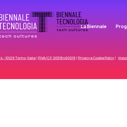
La Biennale
Pro
 - 10129 Torino, Italia
P.IVA/C.F. 00518460019
Privacy e Cookie Policy
Impos