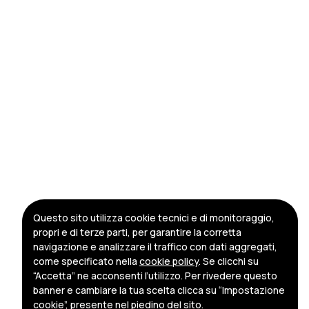
Questo sito utilizza cookie tecnici e di monitoraggio,
propri e di terze parti, per garantire la corretta
navigazione e analizzare il traffico con dati aggregati,
come specificato nella
cookie policy
. Se clicchi su
“Accetta” ne acconsenti l’utilizzo. Per rivedere questo
banner e cambiare la tua scelta clicca su “Impostazione
cookie”, presente nel piedino del sito.