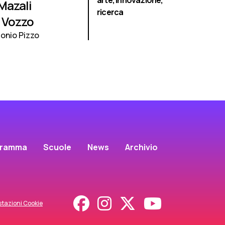
arte,
innovazione,
Mazali
ricerca
 Vozzo
onio Pizzo
gramma
Scuole
News
Archivio
tazioni Cookie