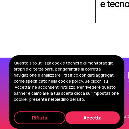
e tecno
Questo sito utilizza cookie tecnici e di monitoraggio,
propri e di terze parti, per garantire la corretta
navigazione e analizzare il traffico con dati aggregati,
come specificato nella
cookie policy
. Se clicchi su
“Accetta” ne acconsenti l’utilizzo. Per rivedere questo
banner e cambiare la tua scelta clicca su “Impostazione
cookie”, presente nel piedino del sito.
© 2026 Politecnico di Torino
Corso Duca degli Abruzzi, 24
Rifiuta
Accetta