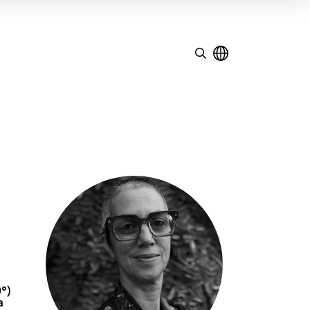
0°)
a