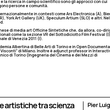
à e la ricerca in campo scientifico sono gli approcci con cui
lgono persone e comunità.
ternazionalmente in contesti come Ars Electronica (A), Bi
SR), York Art Gallery (UK), Speculum Artium (SLO) e altri. Ne
d.
se di media art Officine Sintetiche che, da allora, co-diri
onali come la sezione VR del Sottodiciotto Film Festival (I) 
ale di Venezia 2011 (I).
ademia Albertina di Belle Arti di Torino e in Open Documenta
isconti” di Milano. Inoltre è adjunct professor in Interact
nico di Torino (Ingegneria del Cinema e dei Mezzi di
e artistiche tra scienza
Pier Lui