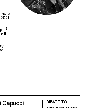
ennale
l 2021
ge. È
o il
ry
ive
gi Capucci
DIBATTITO