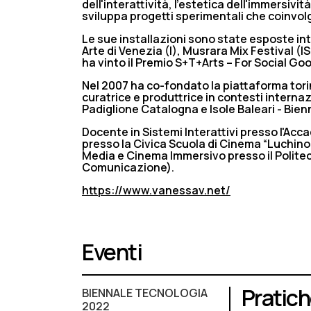
dell'interattività, l'estetica dell'immersivit
sviluppa progetti sperimentali che coinvo
Le sue installazioni sono state esposte in
Arte di Venezia (I), Musrara Mix Festival (I
ha vinto il Premio S+T+Arts – For Social Goo
Nel 2007 ha co-fondato la piattaforma torine
curatrice e produttrice in contesti internazi
Padiglione Catalogna e Isole Baleari - Bienn
Docente in Sistemi Interattivi presso l'Acc
presso la Civica Scuola di Cinema “Luchino V
Media e Cinema Immersivo presso il Politec
Comunicazione).
https://www.vanessav.net/
Eventi
Pratich
BIENNALE TECNOLOGIA
2022