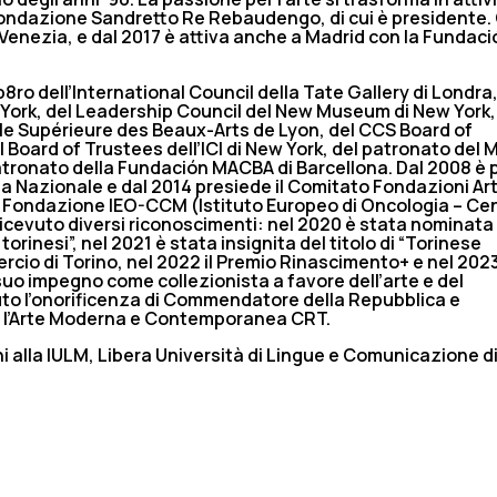
Fondazione Sandretto Re Rebaudengo, di cui è presidente.
Venezia, e dal 2017 è attiva anche a Madrid con la Fundaci
o dell’International Council della Tate Gallery di Londra
 York, del Leadership Council del New Museum di New York,
ale Supérieure des Beaux-Arts de Lyon, del CCS Board of
 Board of Trustees dell’ICI di New York, del patronato del
atronato della Fundación MACBA di Barcellona. Dal 2008 è 
a Nazionale e dal 2014 presiede il Comitato Fondazioni Ar
a Fondazione IEO-CCM (Istituto Europeo di Oncologia – Ce
ricevuto diversi riconoscimenti: nel 2020 è stata nominata
rinesi”, nel 2021 è stata insignita del titolo di “Torinese
cio di Torino, nel 2022 il Premio Rinascimento+ e nel 2023 
uo impegno come collezionista a favore dell’arte e del
to l’onorificenza di Commendatore della Repubblica e
r l’Arte Moderna e Contemporanea CRT.
i alla IULM, Libera Università di Lingue e Comunicazione d