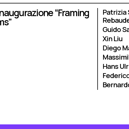
 inaugurazione “Framing
Patrizia
Rebaud
ms”
Guido S
Xin Liu
Diego M
Massimil
Hans Ulr
Federic
Bernardo