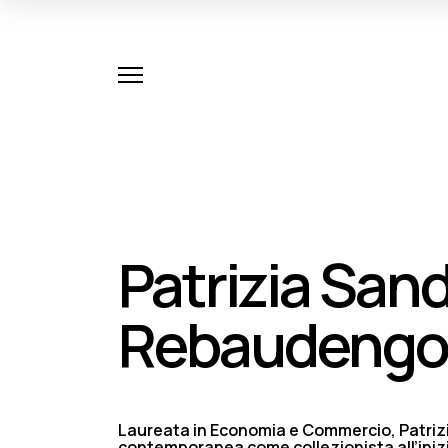
Patrizia San
Rebaudengo
Laureata in Economia e Commercio, Patrizi
contemporanea come collezionista all’inizio 