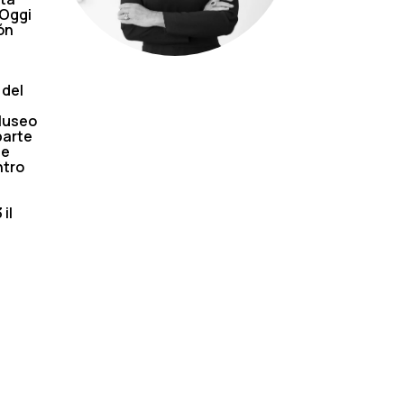
 Oggi
ón
,
 del
 Museo
parte
te
ntro
il
i