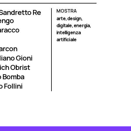
 Sandretto Re
MOSTRA
arte,
design,
engo
digitale,
energia,
aracco
intelligenza
artificiale
arcon
iano Gioni
ich Obrist
o Bomba
 Follini