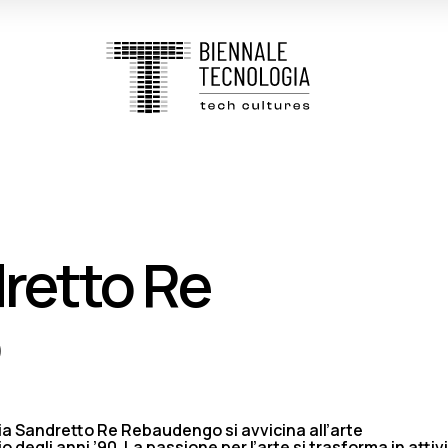
dretto Re
a Sandretto Re Rebaudengo si avvicina all’arte
degli anni ’90. La passione per l’arte si trasforma in attiv