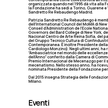
organizzata quando nel 1995 dà vita alla 
la Fondazione ha sedi a Torino, Guarene e 
Sandretto Re Rebaudengo Madrid.
Patrizia Sandretto Re Rebaudengo è memb8r
dell’International Council del MoMA di New
Conseil d’Administration de l’Ecole Nation
Governors del Bard College di New York, del
Nacional Centro de Arte Reina Sofía, del p
del Gruppo Tecnico Cultura di Confindustri
Contemporanea. È inoltre Presidente dell
Cardiologo Monzino). Negli ultimi anni, ha 
“Ambasciatrice nel mondo delle eccellenze to
dell’Anno” conferito dalla Camera di Commer
Premio Internacional de Mecenazgo per il s
mecenatismo. Nello stesso anno, ha ricevu
nominata Presidente della Fondazione pe
Dal 2015 insegna Strategia delle Fondazion
Milano.
Eventi