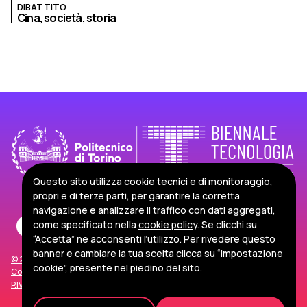
DIBATTITO
Cina,
società,
storia
Questo sito utilizza cookie tecnici e di monitoraggio,
propri e di terze parti, per garantire la corretta
navigazione e analizzare il traffico con dati aggregati,
come specificato nella
cookie policy
. Se clicchi su
“Accetta” ne acconsenti l’utilizzo. Per rivedere questo
banner e cambiare la tua scelta clicca su “Impostazione
© 2026 Politecnico di Torino
cookie”, presente nel piedino del sito.
Corso Duca degli Abruzzi, 24 - 10129 Torino, Italia
P.IVA/C.F. 00518460019
Privacy e Cookie Policy
Impostazioni Cookie