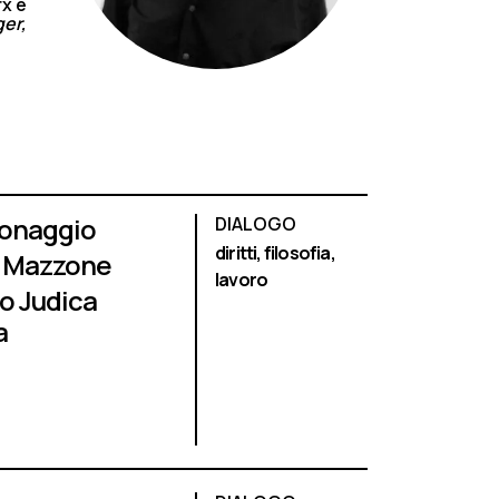
rx e
er,
Donaggio
DIALOGO
diritti,
filosofia,
 Mazzone
lavoro
o Judica
a