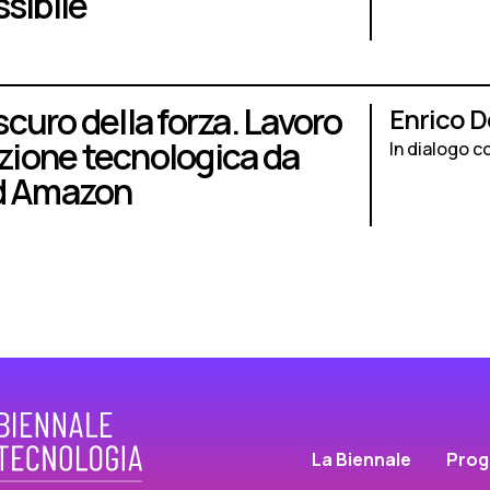
sibile
oscuro della forza. Lavoro
Enrico 
uzione tecnologica da
In dialogo c
d Amazon
La Biennale
Pro