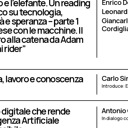
o e l’elefante. Un reading
Enrico 
ico su tecnologia,
Leonard
 e speranza – parte 1
Giancarl
Cordigli
rese con le macchine. Il
o alla catena da Adam
i rider”
, lavoro e conoscenza
Carlo Si
Introduce: 
o digitale che rende
Antonio 
igenza Artificiale
In dialogo c