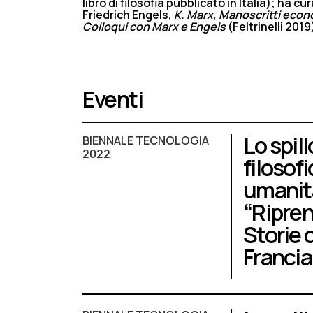
libro di filosofia pubblicato in Italia); ha cu
Friedrich Engels,
K. Marx, Manoscritti econo
Colloqui con Marx e Engels
(Feltrinelli 2019
Eventi
Lo spill
BIENNALE TECNOLOGIA
2022
filosof
umanità
“Ripren
Storie d
Francia