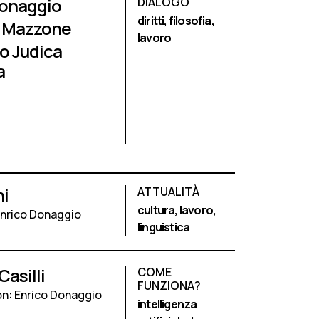
Donaggio
DIALOGO
diritti,
filosofia,
 Mazzone
lavoro
o Judica
a
ni
ATTUALITÀ
cultura,
lavoro,
Enrico Donaggio
linguistica
Casilli
COME
FUNZIONA?
on: Enrico Donaggio
intelligenza