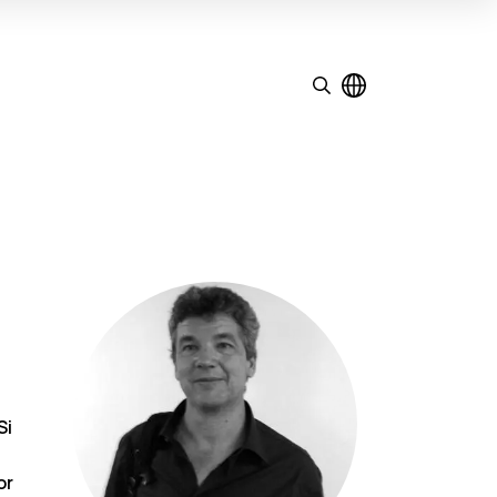
Si
or