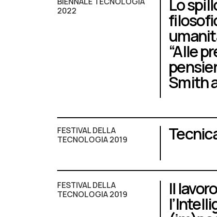
Lo spill
BIENNALE TECNOLOGIA
2022
filosof
umanità
“Alle p
pensier
Smith a
Tecnica
FESTIVAL DELLA
TECNOLOGIA 2019
Il lavor
FESTIVAL DELLA
TECNOLOGIA 2019
l’Intell