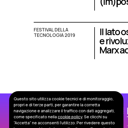
(im)pos
Il lato 
FESTIVAL DELLA
TECNOLOGIA 2019
e rivol
Marx a
Questo sito utilizza cookie tecnici e di monitoraggio,
propri e di terze parti, per garantire la corretta
navigazione e analizzare il traffico con dati aggregati,
come specificato nella
cookie policy
. Se clicchi su
“Accetta” ne acconsenti l’utilizzo. Per rivedere questo