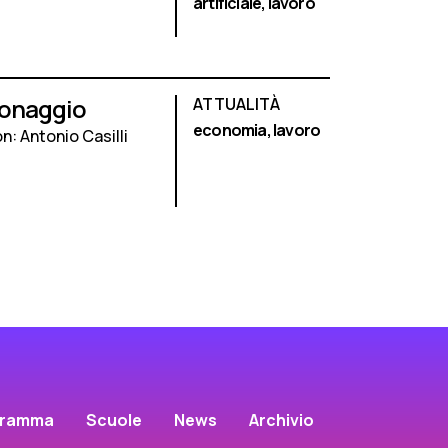
artificiale,
lavoro
Donaggio
ATTUALITÀ
economia,
lavoro
on: Antonio Casilli
gramma
Scuole
News
Archivio