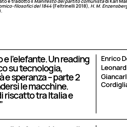
rato e tradotto il
Manifesto del partito comunista
di Karl Ma
mico-filosofici del 1844
(Feltrinelli 2018),
H. M. Enzensberg
).
o e l’elefante. Un reading
Enrico 
ico su tecnologia,
Leonard
 e speranza – parte 2
Giancarl
Cordigli
dersi le macchine.
i riscatto tra Italia e
”