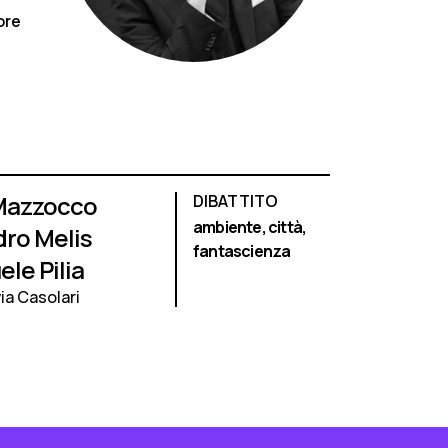
ore
Mazzocco
DIBATTITO
ambiente,
città,
ro Melis
fantascienza
le Pilia
ia Casolari