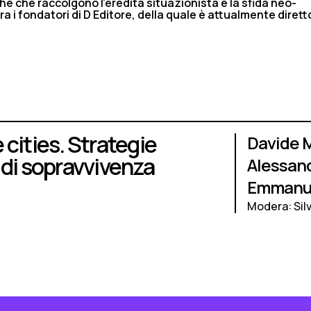
he che raccolgono l’eredità situazionista e la sfida neo-
a i fondatori di D Editore, della quale è attualmente dirett
cities. Strategie
Davide 
di sopravvivenza
Alessand
Emmanue
Modera: Silv