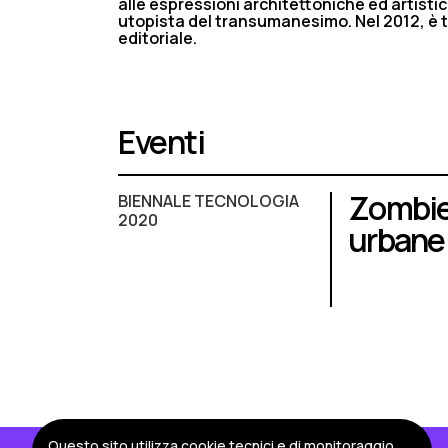
alle espressioni architettoniche ed artistic
utopista del transumanesimo. Nel 2012, è tr
editoriale.
Eventi
Zombie 
BIENNALE TECNOLOGIA
2020
urbane 
Questo sito utilizza cookie tecnici e di monitoraggio,