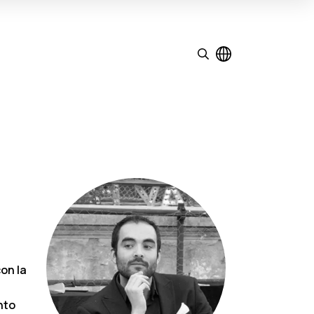
con la
nto