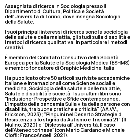
Assegnista di ricerca in Sociologia presso il
Dipartimento di Cultura, Politica e Società
dell'Università di Torino, dove insegna Sociologia
della Salute.
I suoi principali interessi di ricerca sono la sociologia
della salute e della malattia, gli studi sulla disabilità e
i metodi di ricerca qualitativa, in particolare i metodi
creativi.
È membro del Comitato Consultivo della Società
Europea per la Salute e la Sociologia Medica (ESHMS)
e membro fondatore di Graphic Medicine Italia.
Ha pubblicato oltre 50 articoli su riviste accademiche
italiane e internazionali come Scienze sociali e
medicina, Sociologia della salute e delle malattie,
Salute e disabilità e società. I suoi ultimi libri sono
"Inclusione: Prospettive e Sfide contemporanee.
L'Impatto della pandemia Sulla vita delle persone con
disabilità, tra buone pratiche e criticità" (AA.VV.,
Erickson, 2023); "Pinguini nel Deserto.Strategie di
Resistenza allo stigma da Autismo e Trisomia 21" (Il
Mulino, 2020) e "Dislessia all'Università. Il caso
dell'Ateneo torinese"(con Mario Cardano e Michele
Cioffi; FrancoAngeli, 2021).