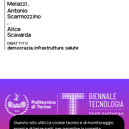
Melazzi
Antonio
Scarmozzino
Alice
Scavarda
DIBATTITO
democrazia,
infrastrutture,
salute
Questo sito utilizza cookie tecnici e di monitoraggio,
propri e di terze parti, per garantire la corretta