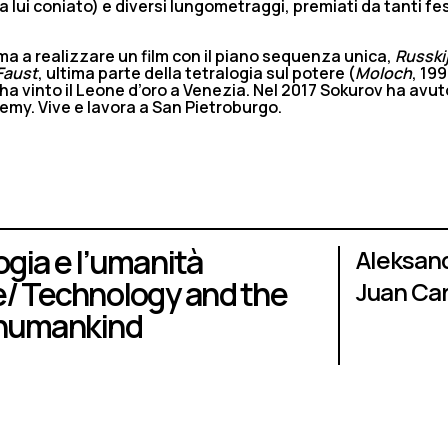
 lui coniato) e diversi lungometraggi, premiati da tanti fes
nema a realizzare un film con il piano sequenza unica,
Russki
Faust
, ultima parte della tetralogia sul potere (
Moloch
, 199
 ha vinto il Leone d’oro a Venezia. Nel 2017 Sokurov ha avuto
emy. Vive e lavora a San Pietroburgo.
gia e l’umanità
Aleksan
e/ Technology and the
Juan Car
humankind