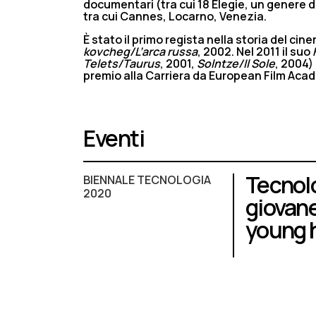
documentari (tra cui 18 Elegie, un genere da
tra cui Cannes, Locarno, Venezia.
È stato il primo regista nella storia del ci
kovcheg/L’arca russa
, 2002. Nel 2011 il suo
Telets/Taurus
, 2001,
Solntze/Il Sole
, 2004)
premio alla Carriera da European Film Acad
Eventi
Tecnolo
BIENNALE TECNOLOGIA
2020
giovan
young 