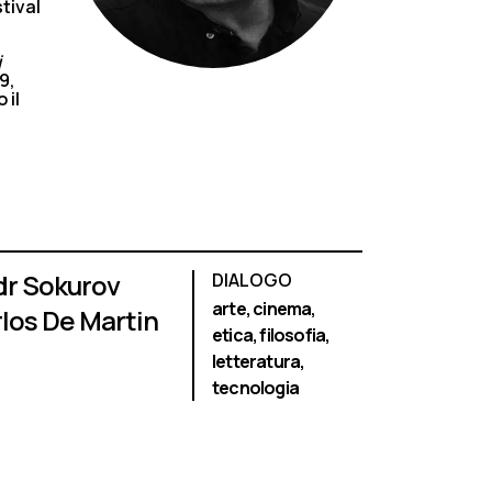
tival
j
9,
 il
dr Sokurov
DIALOGO
arte,
cinema,
los De Martin
etica,
filosofia,
letteratura,
tecnologia