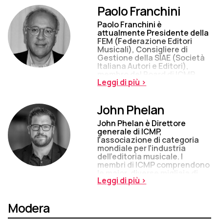
Paolo Franchini
Paolo Franchini è
attualmente Presidente della
FEM (Federazione Editori
Musicali), Consigliere di
Gestione della SIAE (Società
Italiana Autori e Editori),
membro del Board di ICMP
Leggi di più >
(International Confederation
of Music Publishers),
Chairman di Pro-Musica
John Phelan
(Tavolo Permanente
Industria Musicale Italiana) e
John Phelan è Direttore
membro del Consiglio di
generale di ICMP,
Amministrazione di
l'associazione di categoria
Showbees Srl. Dal 1994 al
mondiale per l'industria
2010 è stato Presidente e
dell'editoria musicale. I
Managing Director di edel
membri di ICMP comprendono
Italia Srl e edel Music Srl, filiali
le major, diverse migliaia di
del gruppo internazionale...
Leggi di più >
etichette indipendenti e 76
associazioni di categoria
nazionali in sei continenti.
Modera
ICMP difende i diritti relativi a
circa il 90% della musica