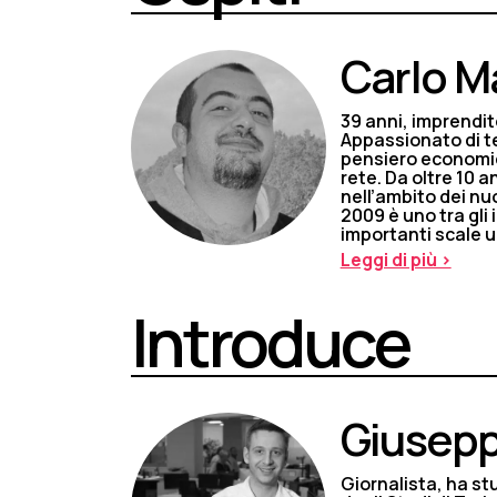
Carlo 
39 anni, imprendit
Appassionato di te
pensiero economic
rete. Da oltre 10 a
nell’ambito dei nuo
2009 è uno tra gli 
importanti scale up
Leggi di più >
Introduce
Giusepp
Giornalista, ha st